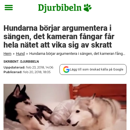
Toggle
menu
Hundarna börjar argumentera i
sängen, det kameran fångar får
hela nätet att vika sig av skratt
Hem
»
Hund
»
Hundarna börjar argumentera i sängen, det kameran fångar får hela nätet att vika sig av skratt
SKRIBENT: DJURBIBELN
Uppdaterad:
feb 23, 2018, 14:06
Lägg till som önskad källa på Google
Publicerad:
feb 20, 2018, 18:05