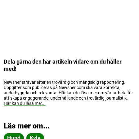
Dela gärna den här artikeln vidare om du håller
med!
Newsner strävar efter en trovärdig och mångsidig rapportering.
Uppgifter som publiceras på Newsner.com ska vara korrekta,
underbyggda och relevanta. Här kan du läsa mer om vårt arbeta för
att skapa engagerande, underhållande och trovärdig journalistik.
Här kan du läsa mer...
Läs mer om...
Hund
Kyla