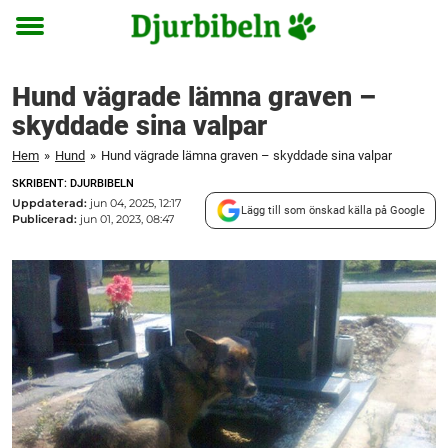
Toggle
menu
Hund vägrade lämna graven –
skyddade sina valpar
Hem
»
Hund
»
Hund vägrade lämna graven – skyddade sina valpar
SKRIBENT: DJURBIBELN
Uppdaterad:
jun 04, 2025, 12:17
Lägg till som önskad källa på Google
Publicerad:
jun 01, 2023, 08:47