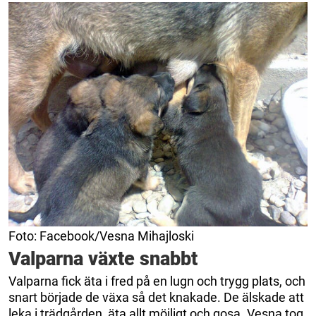
Foto: Facebook/Vesna Mihajloski
Valparna växte snabbt
Valparna fick äta i fred på en lugn och trygg plats, och
snart började de växa så det knakade. De älskade att
leka i trädgården, äta allt möjligt och gosa. Vesna tog