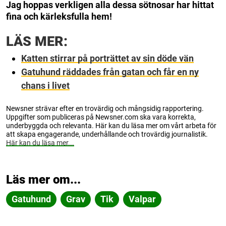
Jag hoppas verkligen alla dessa sötnosar har hittat
fina och kärleksfulla hem!
LÄS MER:
Katten stirrar på porträttet av sin döde vän
Gatuhund räddades från gatan och får en ny
chans i livet
Newsner strävar efter en trovärdig och mångsidig rapportering.
Uppgifter som publiceras på Newsner.com ska vara korrekta,
underbyggda och relevanta. Här kan du läsa mer om vårt arbeta för
att skapa engagerande, underhållande och trovärdig journalistik.
Här kan du läsa mer...
Läs mer om...
Gatuhund
Grav
Tik
Valpar