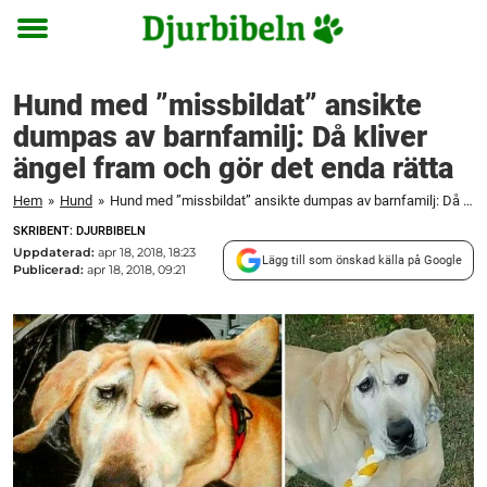
Toggle
menu
Hund med ”missbildat” ansikte
dumpas av barnfamilj: Då kliver
ängel fram och gör det enda rätta
Hem
»
Hund
»
Hund med ”missbildat” ansikte dumpas av barnfamilj: Då kliver ängel fram och gör det enda rätta
SKRIBENT: DJURBIBELN
Uppdaterad:
apr 18, 2018, 18:23
Lägg till som önskad källa på Google
Publicerad:
apr 18, 2018, 09:21