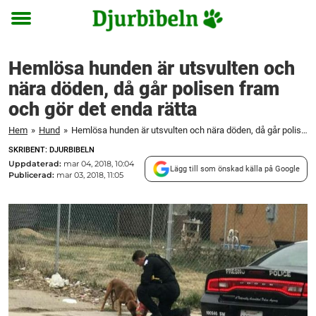
Toggle
menu
Hemlösa hunden är utsvulten och
nära döden, då går polisen fram
och gör det enda rätta
Hem
»
Hund
»
Hemlösa hunden är utsvulten och nära döden, då går polisen fram och gör det enda rätta
SKRIBENT: DJURBIBELN
Uppdaterad:
mar 04, 2018, 10:04
Lägg till som önskad källa på Google
Publicerad:
mar 03, 2018, 11:05