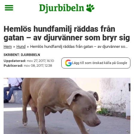
Toggle
menu
Hemlös hundfamilj räddas från
gatan – av djurvänner som bryr sig
Hem
»
Hund
»
Hemlös hundfamilj räddas från gatan – av djurvänner som bryr sig
SKRIBENT: DJURBIBELN
Uppdaterad:
nov 27, 2017, 16:10
Lägg till som önskad källa på Google
Publicerad:
nov 08, 2017, 12:38