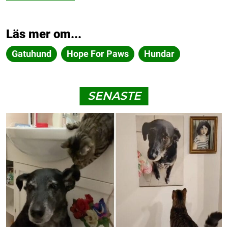
Läs mer om...
Gatuhund
Hope For Paws
Hundar
SENASTE