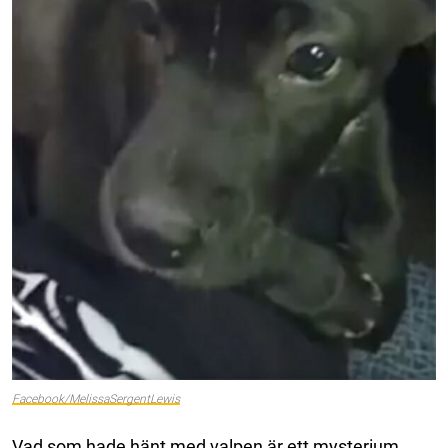
Facebook/MelissaSergentLewis
Vad som hade hänt med valpen är ett mysterium.