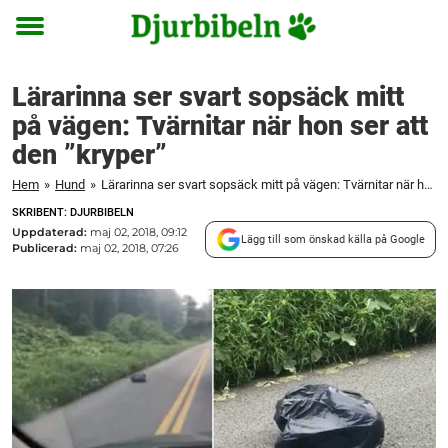
Toggle
menu
Lärarinna ser svart sopsäck mitt
på vägen: Tvärnitar när hon ser att
den ”kryper”
Hem
»
Hund
»
Lärarinna ser svart sopsäck mitt på vägen: Tvärnitar när hon ser att den ”kryper”
SKRIBENT: DJURBIBELN
Uppdaterad:
maj 02, 2018, 09:12
Lägg till som önskad källa på Google
Publicerad:
maj 02, 2018, 07:26