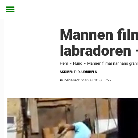
Toggle
menu
Mannen film
labradoren 
Hem
»
Hund
»
Mannen filmar när hans granne
SKRIBENT: DJURBIBELN
Publicerad:
mar 09, 2018, 15:55