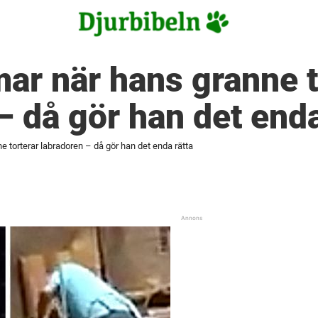
ar när hans granne t
– då gör han det enda
 torterar labradoren – då gör han det enda rätta