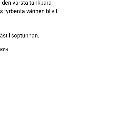
 den värsta tänkbara
fyrbenta vännen blivit
låst i soptunnan.