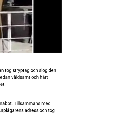
 tog stryptag och slog den
sedan våldsamt och hårt
et.
 snabbt. Tillsammans med
 djurplågarens adress och tog