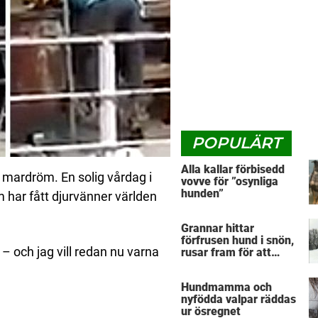
POPULÄRT
Alla kallar förbisedd
 mardröm. En solig vårdag i
vovve för ”osynliga
hunden”
 har fått djurvänner världen
Grannar hittar
förfrusen hund i snön,
 – och jag vill redan nu varna
rusar fram för att
hjälpa: Märker då att
han döljer något under
Hundmamma och
sig
nyfödda valpar räddas
ur ösregnet