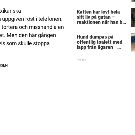
exikanska
Katten har levt hela
sitt liv på gatan –
uppgiven röst i telefonen.
reaktionen när han bli
 tortera och misshandla en
kramad första gången
träffar rakt i hjärtat
 det. Men den här gången
Hund dumpas på
offentlig toalett med
vis som skulle stoppa
lapp från ägaren –
handskrivna orden får
djurvänner att bryta
ihop