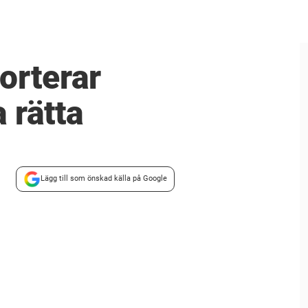
orterar
 rätta
Lägg till som önskad källa på Google