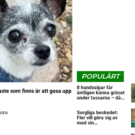
POPULÄRT
8 hundvalpar får
ste som finns är att gosa upp
äntligen känna gräset
under tassarna – då
tar första valpen ett
avgörande beslut
Sorgliga beskedet:
Fler vill göra sig av
med sin
”pandemihund”