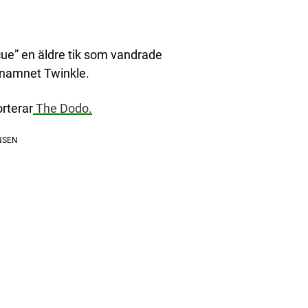
scue” en äldre tik som vandrade
 namnet Twinkle.
rterar
The Dodo.