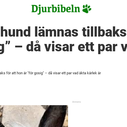
hund lämnas tillbaks 
g” – då visar ett par 
s för att hon är "för gosig" – då visar ett par vad äkta kärlek är