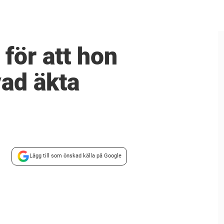
för att hon
vad äkta
Lägg till som önskad källa på Google