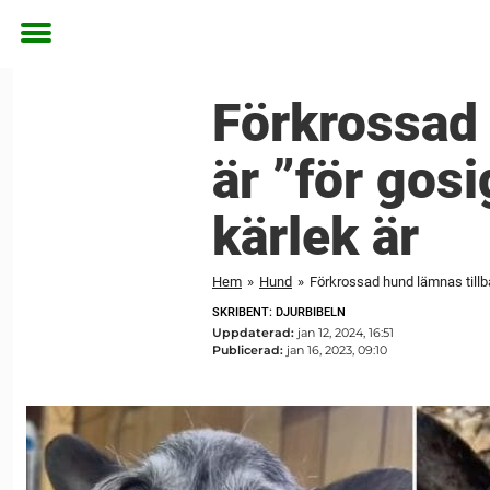
Toggle
menu
Förkrossad 
är ”för gosi
kärlek är
Hem
»
Hund
»
Förkrossad hund lämnas tillbak
SKRIBENT: DJURBIBELN
Uppdaterad:
jan 12, 2024, 16:51
Publicerad:
jan 16, 2023, 09:10