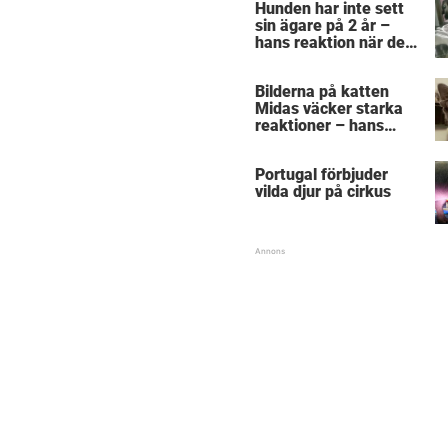
Hunden har inte sett
sin ägare på 2 år –
hans reaktion när de
återförenas bekräftar
allt vi anat om hundar
Bilderna på katten
Midas väcker starka
reaktioner – hans
utseende får folk att
gnugga sig i ögonen
Portugal förbjuder
vilda djur på cirkus