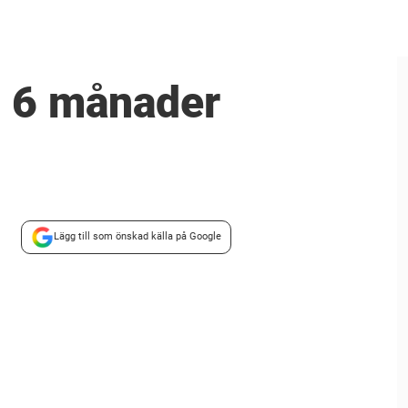
– 6 månader
Lägg till som önskad källa på Google