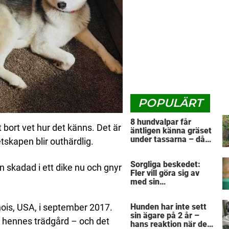
POPULÄRT
8 hundvalpar får
bort vet hur det känns. Det är
äntligen känna gräset
under tassarna – då
tskapen blir outhärdlig.
tar första valpen ett
avgörande beslut
Sorgliga beskedet:
 skadad i ett dike nu och gnyr
Fler vill göra sig av
med sin
”pandemihund”
Hunden har inte sett
inois, USA, i september 2017.
sin ägare på 2 år –
n hennes trädgård – och det
hans reaktion när de