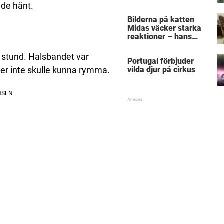
återförenas bekräftar
ade hänt.
allt vi anat om hundar
Bilderna på katten
Midas väcker starka
reaktioner – hans
utseende får folk att
gnugga sig i ögonen
n stund. Halsbandet var
Portugal förbjuder
vilda djur på cirkus
ather inte skulle kunna rymma.