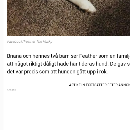
Facebook/Feather The Husky
Briana och hennes två barn ser Feather som en famil
att något riktigt dåligt hade hänt deras hund. De gav 
det var precis som att hunden gått upp i rök.