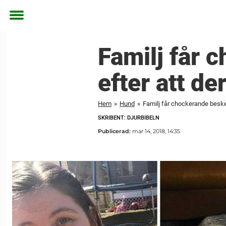
Toggle
menu
Familj får 
efter att de
Hem
»
Hund
»
Familj får chockerande beske
SKRIBENT: DJURBIBELN
Publicerad:
mar 14, 2018, 14:35