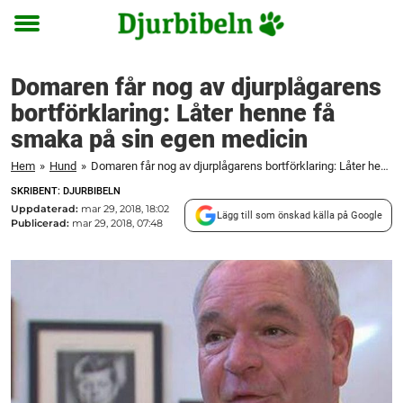
Toggle
menu
Domaren får nog av djurplågarens
bortförklaring: Låter henne få
smaka på sin egen medicin
Hem
»
Hund
»
Domaren får nog av djurplågarens bortförklaring: Låter henne få smaka på sin egen medicin
SKRIBENT: DJURBIBELN
Uppdaterad:
mar 29, 2018, 18:02
Lägg till som önskad källa på Google
Publicerad:
mar 29, 2018, 07:48