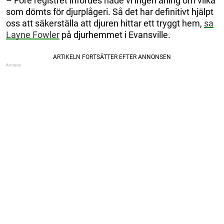
– Före registret infördes hade vi ingen aning om vilka
som dömts för djurplågeri. Så det har definitivt hjälpt
oss att säkerställa att djuren hittar ett tryggt hem,
sa
Layne Fowler
på djurhemmet i Evansville.