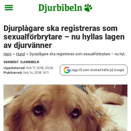
Toggle
menu
Djurplågare ska registreras som
sexualförbrytare – nu hyllas lagen
av djurvänner
Hem
»
Hund
»
Djurplågare ska registreras som sexualförbrytare – nu hyllas lagen av djurvänner
SKRIBENT: DJURBIBELN
Uppdaterad:
feb 17, 2018, 23:06
Lägg till som önskad källa på Google
Publicerad:
feb 14, 2018, 16:11