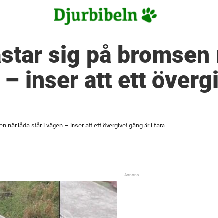
astar sig på bromsen 
 – inser att ett överg
n när låda står i vägen – inser att ett övergivet gäng är i fara