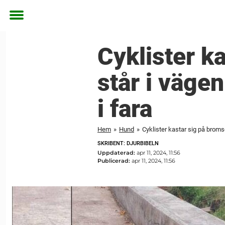
Toggle
menu
Cyklister k
står i vägen
i fara
Hem
»
Hund
»
Cyklister kastar sig på bromse
SKRIBENT: DJURBIBELN
Uppdaterad:
apr 11, 2024, 11:56
Publicerad:
apr 11, 2024, 11:56