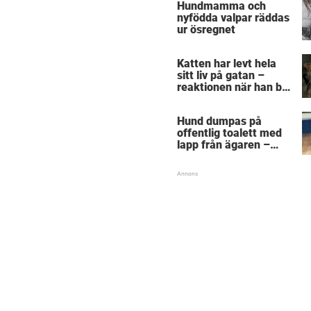
Hundmamma och
sig
nyfödda valpar räddas
ur ösregnet
Katten har levt hela
sitt liv på gatan –
reaktionen när han bli
kramad första gången
träffar rakt i hjärtat
Hund dumpas på
offentlig toalett med
lapp från ägaren –
handskrivna orden får
djurvänner att bryta
ihop