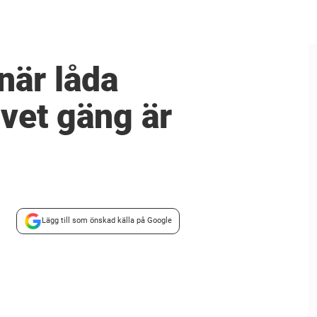
när låda
ivet gäng är
Lägg till som önskad källa på Google