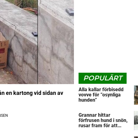
POPULÄRT
Alla kallar förbisedd
rån en kartong vid sidan av
vovve för ”osynliga
hunden”
Grannar hittar
förfrusen hund i snön,
rusar fram för att
hjälpa: Märker då att
han döljer något under