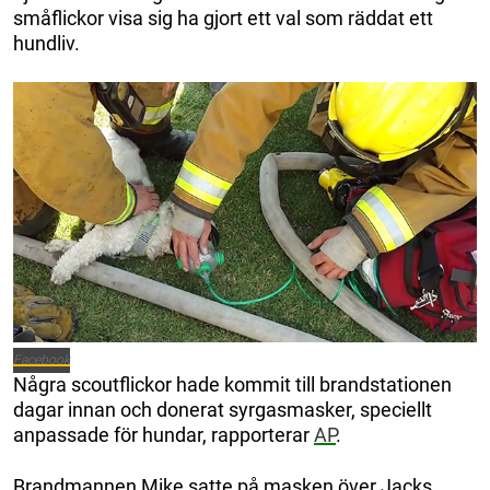
småflickor visa sig ha gjort ett val som räddat ett
hundliv.
Facebook
Några scoutflickor hade kommit till brandstationen
dagar innan och donerat syrgasmasker, speciellt
anpassade för hundar, rapporterar
AP
.
Brandmannen Mike satte på masken över Jacks