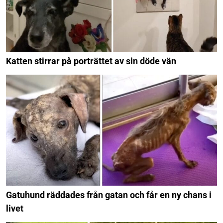
Katten stirrar på porträttet av sin döde vän
Gatuhund räddades från gatan och får en ny chans i
livet