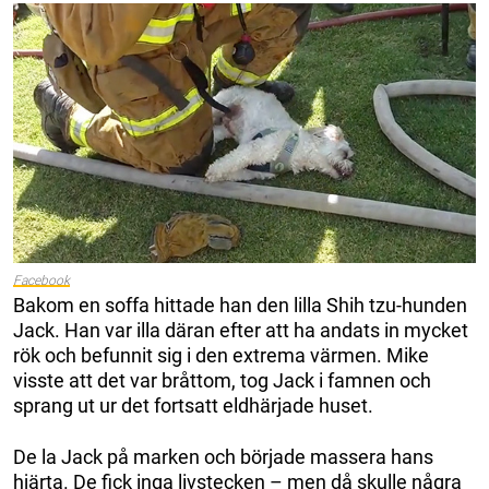
Facebook
Bakom en soffa hittade han den lilla Shih tzu-hunden
Jack. Han var illa däran efter att ha andats in mycket
rök och befunnit sig i den extrema värmen. Mike
visste att det var bråttom, tog Jack i famnen och
sprang ut ur det fortsatt eldhärjade huset.
De la Jack på marken och började massera hans
hjärta. De fick inga livstecken – men då skulle några