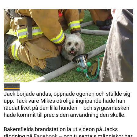
Facebook
Jack började andas, öppnade ögonen och ställde sig
upp. Tack vare Mikes otroliga ingripande hade han
räddat livet på den lilla hunden – och syrgasmasken
hade kommit till precis den användning den skulle.
Bakersfields brandstation la ut videon på Jacks
räddning på
Facebook
– och tusentals människor har