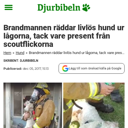
Toggle
menu
Brandmannen räddar livlös hund ur
lågorna, tack vare present från
scoutflickorna
Hem
»
Hund
»
Brandmannen räddar livlös hund ur lågorna, tack vare present från scoutflickorna
SKRIBENT: DJURBIBELN
Publicerad:
dec 05, 2017, 15:13
Lägg till som önskad källa på Google