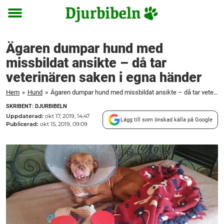
Toggle
menu
Ägaren dumpar hund med
missbildat ansikte – då tar
veterinären saken i egna händer
Hem
»
Hund
»
Ägaren dumpar hund med missbildat ansikte – då tar veterinären saken i egna händer
SKRIBENT: DJURBIBELN
Uppdaterad:
okt 17, 2019, 14:47
Lägg till som önskad källa på Google
Publicerad:
okt 15, 2019, 09:09