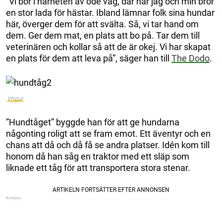
”Vi bor i närheten av öde väg, där har jag och min bror
en stor lada för hästar. Ibland lämnar folk sina hundar
här, överger dem för att svälta. Så, vi tar hand om
dem. Ger dem mat, en plats att bo på. Tar dem till
veterinären och kollar så att de är okej. Vi har skapat
en plats för dem att leva på”, säger han till
The Dodo
.
Imgur
”Hundtåget” byggde han för att ge hundarna
någonting roligt att se fram emot. Ett äventyr och en
chans att då och då få se andra platser. Idén kom till
honom då han såg en traktor med ett släp som
liknade ett tåg för att transportera stora stenar.