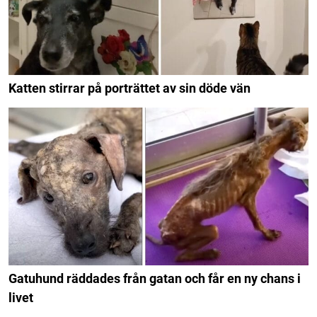
Katten stirrar på porträttet av sin döde vän
Gatuhund räddades från gatan och får en ny chans i
livet