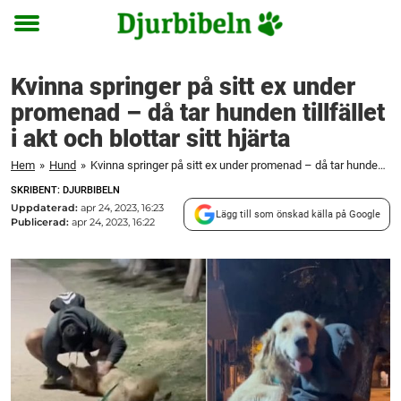
Toggle
menu
Kvinna springer på sitt ex under
promenad – då tar hunden tillfället
i akt och blottar sitt hjärta
Hem
»
Hund
»
Kvinna springer på sitt ex under promenad – då tar hunden tillfället i akt och blottar sitt hjärta
SKRIBENT: DJURBIBELN
Uppdaterad:
apr 24, 2023, 16:23
Lägg till som önskad källa på Google
Publicerad:
apr 24, 2023, 16:22