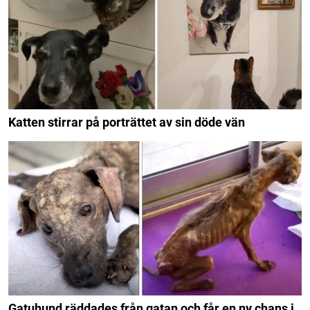
Katten stirrar på porträttet av sin döde vän
Gatuhund räddades från gatan och får en ny chans i