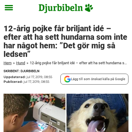
Toggle
menu
12-årig pojke får briljant idé –
efter att ha sett hundarna som inte
har något hem: ”Det gör mig så
ledsen”
Hem
»
Hund
»
12-årig pojke får briljant idé – efter att ha sett hundarna som inte har något hem: "Det gör mig så ledsen"
SKRIBENT: DJURBIBELN
Uppdaterad:
jul 17, 2019, 08:55
Lägg till som önskad källa på Google
Publicerad:
jul 17, 2019, 08:55