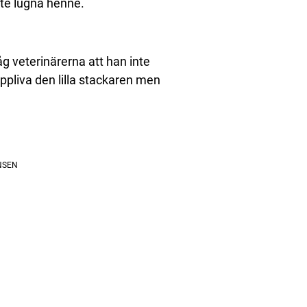
te lugna henne.
åg veterinärerna att han inte
uppliva den lilla stackaren men