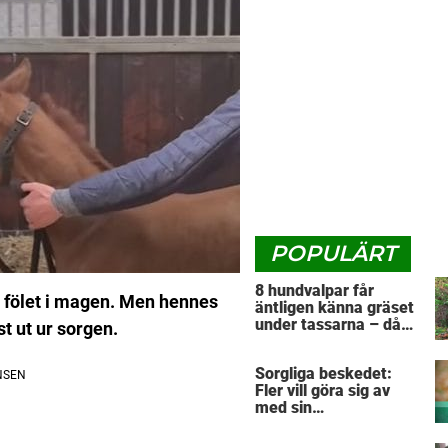
POPULÄRT
8 hundvalpar får
e fölet i magen. Men hennes
äntligen känna gräset
under tassarna – då
t ut ur sorgen.
tar första valpen ett
avgörande beslut
Sorgliga beskedet:
Fler vill göra sig av
med sin
”pandemihund”