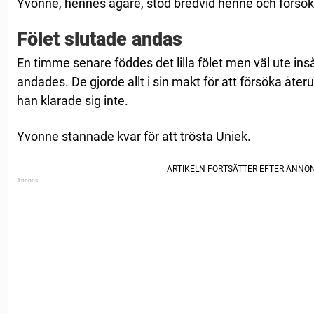
Yvonne, hennes ägare, stod bredvid henne och försök
Fölet slutade andas
En timme senare föddes det lilla fölet men väl ute ins
andades. De gjorde allt i sin makt för att försöka åter
han klarade sig inte.
Yvonne stannade kvar för att trösta Uniek.