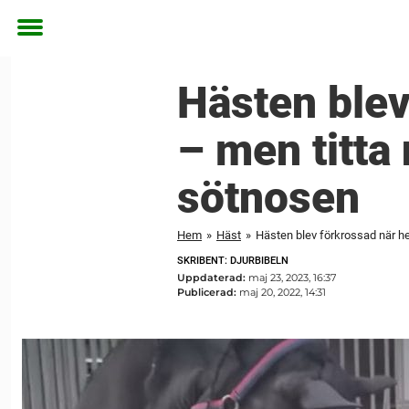
Toggle
menu
Hästen blev
– men titta
sötnosen
Hem
»
Häst
»
Hästen blev förkrossad när he
SKRIBENT: DJURBIBELN
Uppdaterad:
maj 23, 2023, 16:37
Publicerad:
maj 20, 2022, 14:31