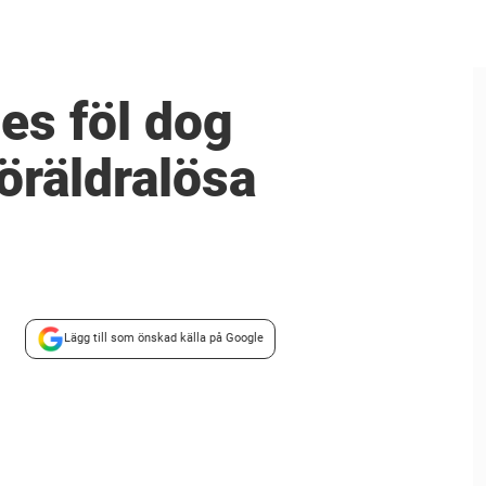
es föl dog
föräldralösa
Lägg till som önskad källa på Google