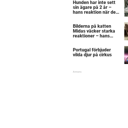
Hunden har inte sett
sin ägare på 2 år –
hans reaktion när de
återförenas bekräftar
allt vi anat om hundar
Bilderna på katten
Midas väcker starka
reaktioner – hans
utseende får folk att
gnugga sig i ögonen
Portugal förbjuder
vilda djur på cirkus