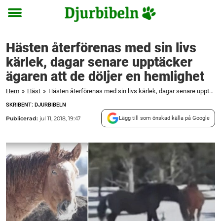
Toggle
menu
Hästen återförenas med sin livs
kärlek, dagar senare upptäcker
ägaren att de döljer en hemlighet
Hem
»
Häst
»
Hästen återförenas med sin livs kärlek, dagar senare upptäcker ägaren att de döljer en hemlighet
SKRIBENT: DJURBIBELN
Publicerad:
jul 11, 2018, 19:47
Lägg till som önskad källa på Google