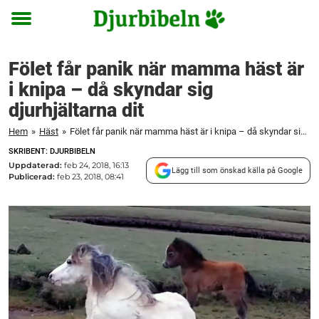
Toggle
menu
Fölet får panik när mamma häst är
i knipa – då skyndar sig
djurhjältarna dit
Hem
»
Häst
»
Fölet får panik när mamma häst är i knipa – då skyndar sig djurhjältarna dit
SKRIBENT: DJURBIBELN
Uppdaterad:
feb 24, 2018, 16:13
Lägg till som önskad källa på Google
Publicerad:
feb 23, 2018, 08:41