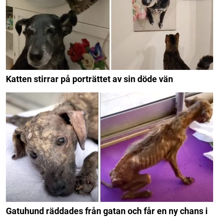
Katten stirrar på porträttet av sin döde vän
Gatuhund räddades från gatan och får en ny chans i