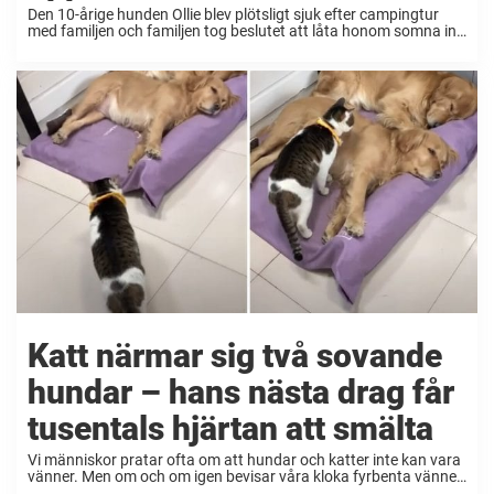
Den 10-årige hunden Ollie blev plötsligt sjuk efter campingtur
med familjen och familjen tog beslutet att låta honom somna in.
Men då gör veterinären upptäckt som förändrar allt. Ollie är en
10-årig Shetland Sheepdog som ...
Katt närmar sig två sovande
hundar – hans nästa drag får
tusentals hjärtan att smälta
Vi människor pratar ofta om att hundar och katter inte kan vara
vänner. Men om och om igen bevisar våra kloka fyrbenta vänner
att vi har fel. Om ni inte tror på det ännu så ...