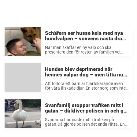
Schäfern ser husse kela med nya
hundvalpen – vovvens nästa drag
får nätet att hålla andan
När man skaffar en ny valp och ska
presentera den för resten av familjen vet
man aldrig hur det kommer gå, i synnerhet
inte om man redan har andra djur. När
Schäfern Rocky skulle träffa ...
Hunden blev deprimerad när
hennes valpar dog – men titta nu
på reaktionen när hon möter en ny
Att förlora ett barn är hjärtskärande även
vän
för våra älskade djur. En stor sorg som inte
ens går att föreställa sig. Alla hittar vi våra
taktiker för att bearbeta jobbiga saker. Det
här är Irmas ...
Svanfamilj stoppar trafiken mitt i
gatan – då kliver polisen in och gör
det enda rätta
Svanarna hamnade mitt i trafiken på
gatan.Då gjorde polisen det enda rätta. En
svanfamilj kontrollerade trafiken i Danmark.
Bilderna spreds för några år sedan på nätet