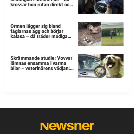
krossar hon rutan direkt och
räddar de små liven
Ormen lägger sig bland
fåglarnas ägg och börjar
kalasa – då träder modiga
byggarbetaren fram och
räddar dem
Skrämmande studie: Vovvar
lämnas ensamma i varma
bilar – veterinärens vädjan:
"Planera i förväg"