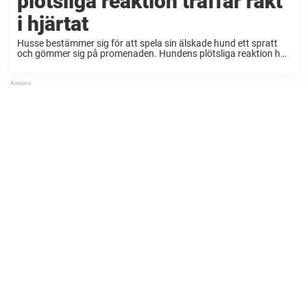
plötsliga reaktion träffar rakt
i hjärtat
Husse bestämmer sig för att spela sin älskade hund ett spratt
och gömmer sig på promenaden. Hundens plötsliga reaktion har
nu setts av miljoner och jag förstår varför. Viden börjar med att
den stora schäfern ...