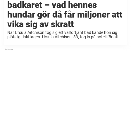
badkaret – vad hennes
hundar gör då får miljoner att
vika sig av skratt
När Ursula Aitchison tog sig ett välförtjänt bad kände hon sig
plötsligt iakttagen. Ursula Aitchison, 33, tog in på hotell för att
njuta av ett dygn i lugn och ro. Men hennes planer på att ...