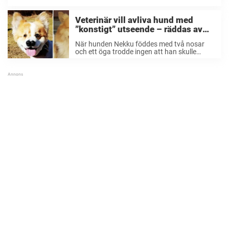
Veterinär vill avliva hund med
”konstigt” utseende – räddas av
djurvän som ser hennes inre
När hunden Nekku föddes med två nosar
skönhet
och ett öga trodde ingen att han skulle
överleva. Men hon kämpade på och
överlevde mot alla odds. Vårt samhälle är
som besatta av utseende. Morötter ratas i
...