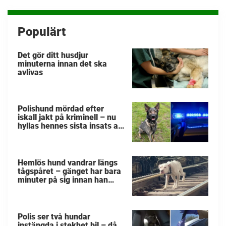
inlägg
Populärt
Det gör ditt husdjur
minuterna innan det ska
avlivas
Polishund mördad efter
iskall jakt på kriminell – nu
hyllas hennes sista insats av
kollegorna
Hemlös hund vandrar längs
tågspåret – gänget har bara
minuter på sig innan han
svävar i livsfara
Polis ser två hundar
instängda i stekhet bil – då