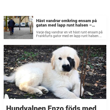
Häst vandrar omkring ensam på
gatan med lapp runt halsen –
handskrivna orden väcker
Varje dag vandrar en vit häst runt ensam på
reaktioner
Frankfurts gator med en lapp runt halsen.
De handskrivna orden väcker reaktioner
världen över. Varje dag öppnar hästägaren
Werner Weischedel, 79, stalldörrarna och
låter sina hästar ...
Hundvalpen Enzo föds med