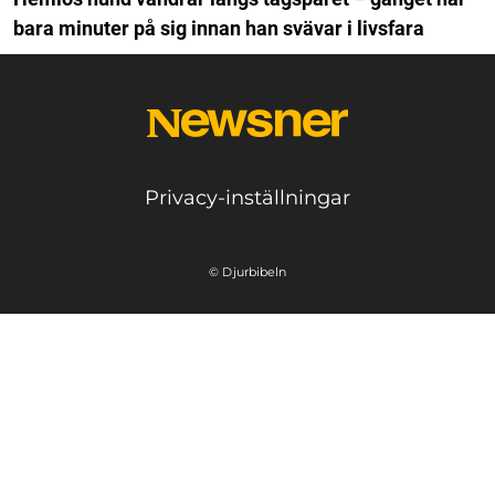
bara minuter på sig innan han svävar i livsfara
Privacy-inställningar
© Djurbibeln