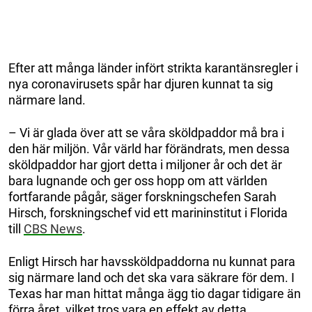
Efter att många länder infört strikta karantänsregler i
nya coronavirusets spår har djuren kunnat ta sig
närmare land.
– Vi är glada över att se våra sköldpaddor må bra i
den här miljön. Vår värld har förändrats, men dessa
sköldpaddor har gjort detta i miljoner år och det är
bara lugnande och ger oss hopp om att världen
fortfarande pågår, säger forskningschefen Sarah
Hirsch, forskningschef vid ett marininstitut i Florida
till
CBS News
.
Enligt Hirsch har havssköldpaddorna nu kunnat para
sig närmare land och det ska vara säkrare för dem. I
Texas har man hittat många ägg tio dagar tidigare än
förra året, vilket tros vara en effekt av detta.