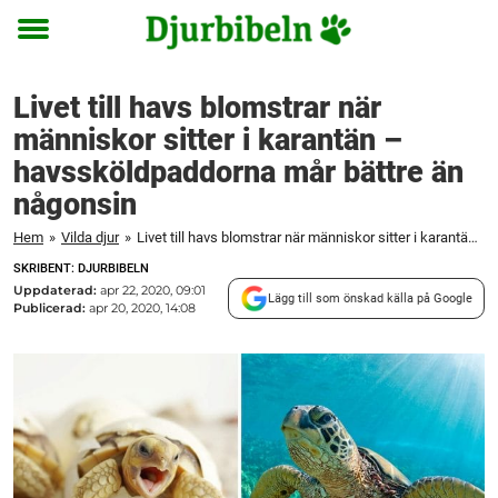
Toggle
menu
Livet till havs blomstrar när
människor sitter i karantän –
havssköldpaddorna mår bättre än
någonsin
Hem
»
Vilda djur
»
Livet till havs blomstrar när människor sitter i karantän – havssköldpaddorna mår bättre än någonsin
SKRIBENT: DJURBIBELN
Uppdaterad:
apr 22, 2020, 09:01
Lägg till som önskad källa på Google
Publicerad:
apr 20, 2020, 14:08