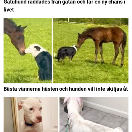
Gatuhund räddades från gatan och får en ny chans i
livet
Bästa vännerna hästen och hunden vill inte skiljas åt