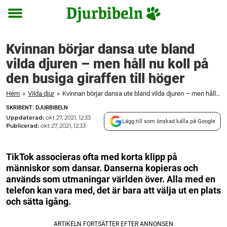
Toggle
menu
Kvinnan börjar dansa ute bland
vilda djuren – men håll nu koll på
den busiga giraffen till höger
Hem
»
Vilda djur
»
Kvinnan börjar dansa ute bland vilda djuren – men håll nu koll på den busiga giraffen till höger
SKRIBENT: DJURBIBELN
Uppdaterad:
okt 27, 2021, 12:33
Lägg till som önskad källa på Google
Publicerad:
okt 27, 2021, 12:33
TikTok associeras ofta med korta klipp på
människor som dansar. Danserna kopieras och
används som utmaningar världen över. Alla med en
telefon kan vara med, det är bara att välja ut en plats
och sätta igång.