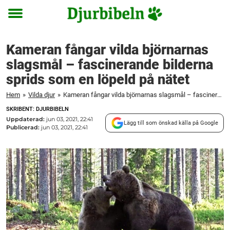
Toggle
menu
Kameran fångar vilda björnarnas
slagsmål – fascinerande bilderna
sprids som en löpeld på nätet
Hem
»
Vilda djur
»
Kameran fångar vilda björnarnas slagsmål – fascinerande bilderna sprids som en löpeld på nätet
SKRIBENT: DJURBIBELN
Uppdaterad:
jun 03, 2021, 22:41
Lägg till som önskad källa på Google
Publicerad:
jun 03, 2021, 22:41