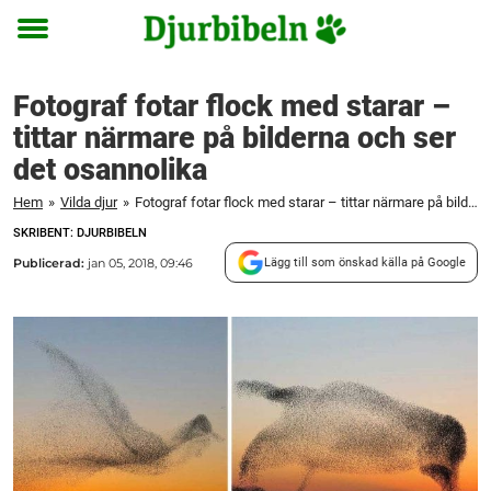
Toggle
menu
Fotograf fotar flock med starar –
tittar närmare på bilderna och ser
det osannolika
Hem
»
Vilda djur
»
Fotograf fotar flock med starar – tittar närmare på bilderna och ser det osannolika
SKRIBENT: DJURBIBELN
Publicerad:
jan 05, 2018, 09:46
Lägg till som önskad källa på Google