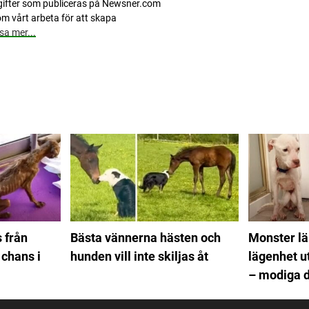
pgifter som publiceras på Newsner.com
m vårt arbeta för att skapa
sa mer...
 från
Bästa vännerna hästen och
Monster l
 chans i
hunden vill inte skiljas åt
lägenhet u
– modiga d
vovven en 