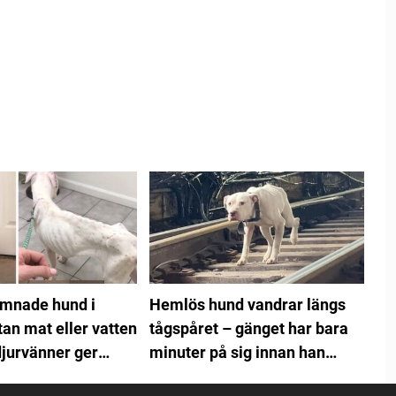
ämnade hund i
Hemlös hund vandrar längs
tan mat eller vatten
tågspåret – gänget har bara
jurvänner ger
minuter på sig innan han
ny chans på livet
svävar i livsfara