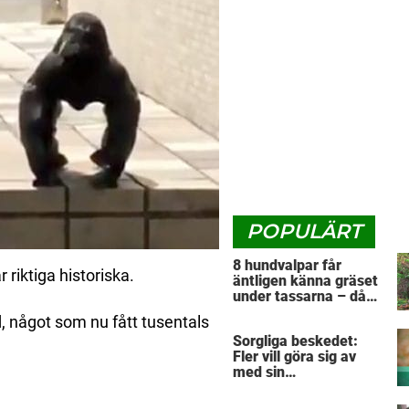
POPULÄRT
8 hundvalpar får
riktiga historiska.
äntligen känna gräset
under tassarna – då
tar första valpen ett
ld, något som nu fått tusentals
avgörande beslut
Sorgliga beskedet:
Fler vill göra sig av
med sin
”pandemihund”