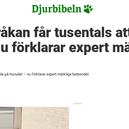
råkan får tusentals a
u förklarar expert mä
nda på huvudet – nu förklarar expert märkliga beteendet