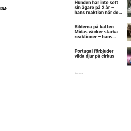
Hunden har inte sett
sin ägare på 2 år –
hans reaktion när de
återförenas bekräftar
allt vi anat om hundar
Bilderna på katten
Midas väcker starka
reaktioner – hans
utseende får folk att
gnugga sig i ögonen
Portugal förbjuder
vilda djur på cirkus