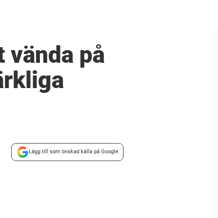
tt vända på
rkliga
Lägg till som önskad källa på Google