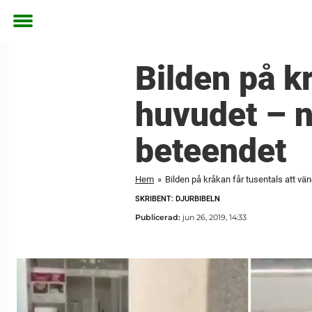
Toggle
menu
Bilden på k
huvudet – n
beteendet
Hem
»
Bilden på kråkan får tusentals att vä
SKRIBENT: DJURBIBELN
Publicerad:
jun 26, 2019, 14:33