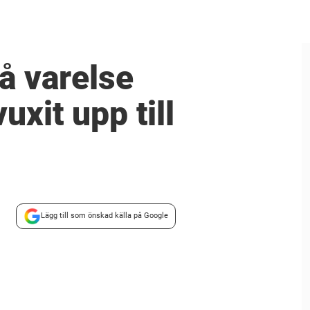
rå varelse
uxit upp till
Lägg till som önskad källa på Google