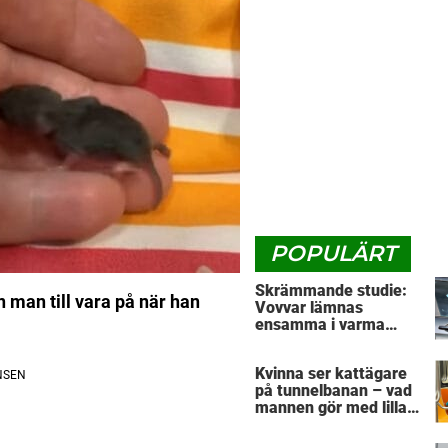
POPULÄRT
Skrämmande studie:
 man till vara på när han
Vovvar lämnas
ensamma i varma
bilar – veterinärens
vädjan: "Planera i
Kvinna ser kattägare
förväg"
på tunnelbanan – vad
mannen gör med lilla
husdjuret har väckt
massor av reaktioner