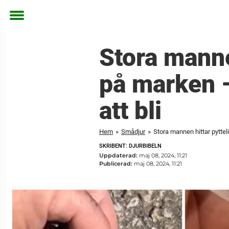
Toggle
menu
Stora manne
på marken – 
att bli
Hem
»
Smådjur
»
Stora mannen hittar pytteli
SKRIBENT: DJURBIBELN
Uppdaterad:
maj 08, 2024, 11:21
Publicerad:
maj 08, 2024, 11:21