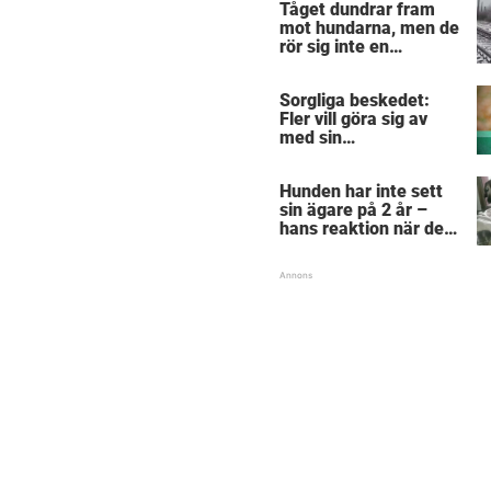
Tåget dundrar fram
mot hundarna, men de
rör sig inte en
centimeter –
anledningen är
Sorgliga beskedet:
hjärtskärande
Fler vill göra sig av
med sin
”pandemihund”
Hunden har inte sett
sin ägare på 2 år –
hans reaktion när de
återförenas bekräftar
allt vi anat om hundar