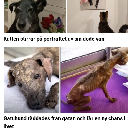
Katten stirrar på porträttet av sin döde vän
Gatuhund räddades från gatan och får en ny chans i
livet