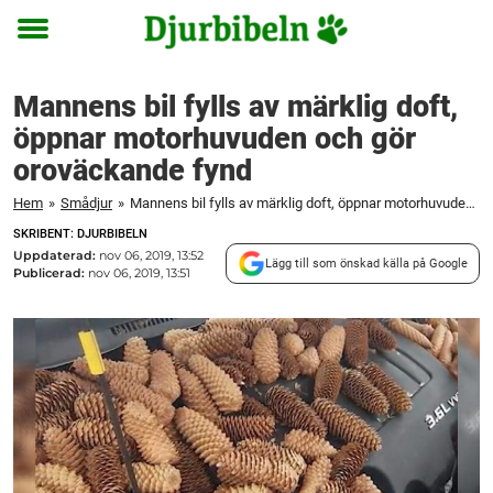
Toggle
menu
Mannens bil fylls av märklig doft,
öppnar motorhuvuden och gör
oroväckande fynd
Hem
»
Smådjur
»
Mannens bil fylls av märklig doft, öppnar motorhuvuden och gör oroväckande fynd
SKRIBENT: DJURBIBELN
Uppdaterad:
nov 06, 2019, 13:52
Lägg till som önskad källa på Google
Publicerad:
nov 06, 2019, 13:51