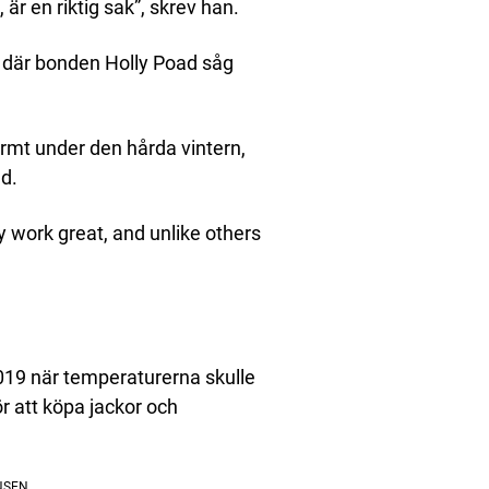
 är en riktig sak”, skrev han.
A där bonden Holly Poad såg
armt under den hårda vintern,
nd.
y work great, and unlike others
 2019 när temperaturerna skulle
ör att köpa jackor och