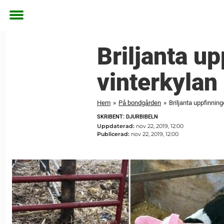
Toggle
menu
Briljanta u
vinterkylan
Hem
»
På bondgården
»
Briljanta uppfinning
SKRIBENT: DJURBIBELN
Uppdaterad:
nov 22, 2019, 12:00
Publicerad:
nov 22, 2019, 12:00