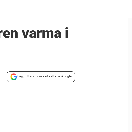
ren varma i
Lägg till som önskad källa på Google