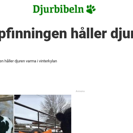
ppfinningen håller dju
en håller djuren varma i vinterkylan