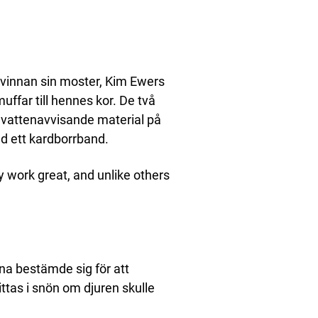
kvinnan sin moster, Kim Ewers
ffar till hennes kor. De två
 vattenavvisande material på
d ett kardborrband.
y work great, and unlike others
rna bestämde sig för att
ttas i snön om djuren skulle