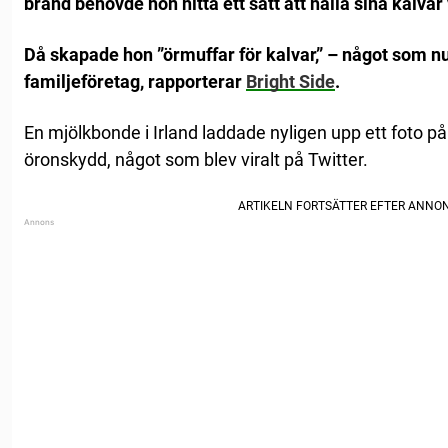
brand behövde hon hitta ett sätt att hålla sina kalva
Då skapade hon ”örmuffar för kalvar,” – något som nu 
familjeföretag, rapporterar
Bright Side
.
En mjölkbonde i Irland laddade nyligen upp ett foto p
öronskydd, något som blev viralt på Twitter.