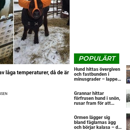
POPULÄRT
Hund hittas övergiven
v låga temperaturer, då de är
och fastbunden i
minusgrader – lappen
vid halsbandet
avslöjar det
Grannar hittar
fruktansvärda
förfrusen hund i snön,
rusar fram för att
hjälpa: Märker då att
han döljer något under
Ormen lägger sig
sig
bland fåglarnas ägg
och börjar kalasa – då