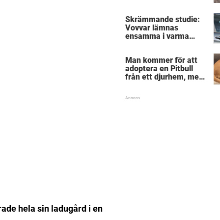
träder modiga
byggarbetaren fram
Skrämmande studie:
och räddar dem
Vovvar lämnas
ensamma i varma
bilar – veterinärens
vädjan: "Planera i
Man kommer för att
förväg"
adoptera en Pitbull
från ett djurhem, men
hunden vägrar lämna
sin bästa vän
rade hela sin ladugård i en