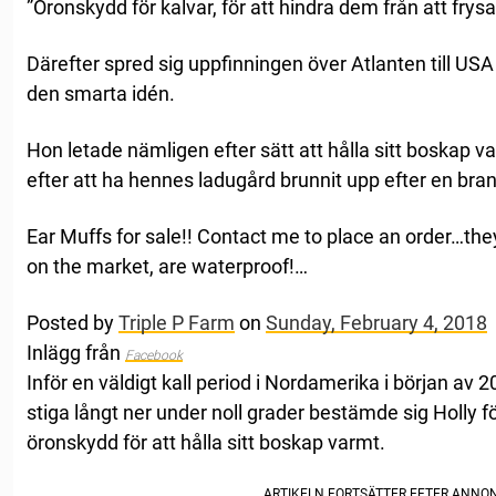
”Öronskydd för kalvar, för att hindra dem från att frysa,
Därefter spred sig uppfinningen över Atlanten till US
den smarta idén.
Hon letade nämligen efter sätt att hålla sitt boskap v
efter att ha hennes ladugård brunnit upp efter en bra
Ear Muffs for sale!! Contact me to place an order…the
on the market, are waterproof!…
Posted by
Triple P Farm
on
Sunday, February 4, 2018
Inlägg från
Facebook
Inför en väldigt kall period i Nordamerika i början av
stiga långt ner under noll grader bestämde sig Holly f
öronskydd för att hålla sitt boskap varmt.