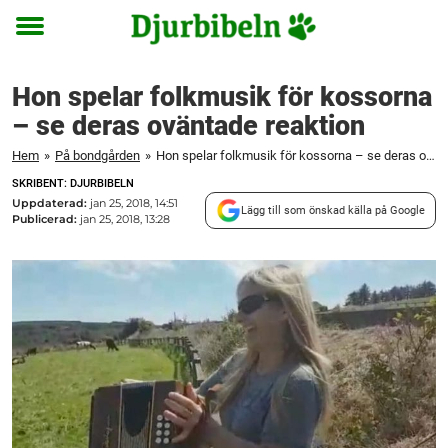
Toggle
menu
Hon spelar folkmusik för kossorna
– se deras oväntade reaktion
Hem
»
På bondgården
»
Hon spelar folkmusik för kossorna – se deras oväntade reaktion
SKRIBENT: DJURBIBELN
Uppdaterad:
jan 25, 2018, 14:51
Lägg till som önskad källa på Google
Publicerad:
jan 25, 2018, 13:28