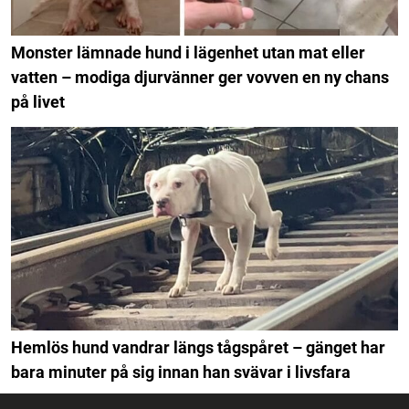
Monster lämnade hund i lägenhet utan mat eller
vatten – modiga djurvänner ger vovven en ny chans
på livet
Hemlös hund vandrar längs tågspåret – gänget har
bara minuter på sig innan han svävar i livsfara