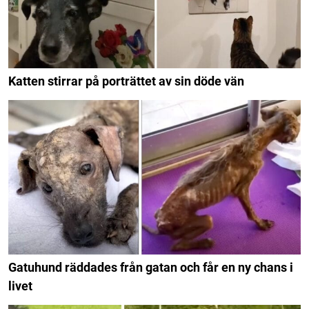
Katten stirrar på porträttet av sin döde vän
Gatuhund räddades från gatan och får en ny chans i
livet