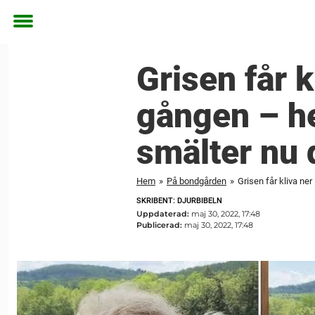
Toggle
menu
Grisen får k
gången – h
smälter nu 
Hem
»
På bondgården
»
Grisen får kliva ne
SKRIBENT: DJURBIBELN
Uppdaterad:
maj 30, 2022, 17:48
Publicerad:
maj 30, 2022, 17:48