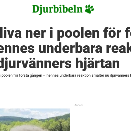
liva ner i poolen för 
ennes underbara reak
djurvänners hjärtan
r i poolen för första gången – hennes underbara reaktion smälter nu djurvänners 