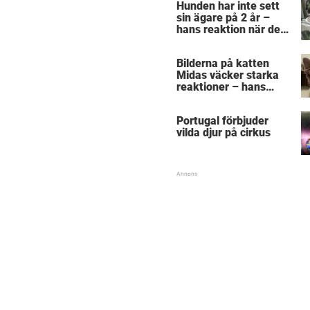
Hunden har inte sett
sin ägare på 2 år –
hans reaktion när de
återförenas bekräftar
allt vi anat om hundar
Bilderna på katten
Midas väcker starka
reaktioner – hans
utseende får folk att
gnugga sig i ögonen
Portugal förbjuder
vilda djur på cirkus