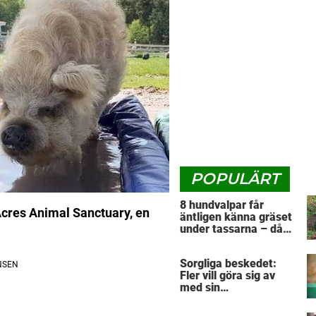
POPULÄRT
8 hundvalpar får
 Acres Animal Sanctuary, en
äntligen känna gräset
under tassarna – då
tar första valpen ett
avgörande beslut
Sorgliga beskedet:
Fler vill göra sig av
med sin
”pandemihund”