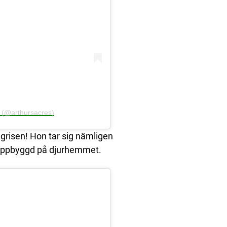
y (@arthursacres)
grisen! Hon tar sig nämligen
 uppbyggd på djurhemmet.