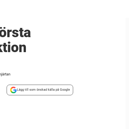
första
tion
hjärtan
Lägg till som önskad källa på Google