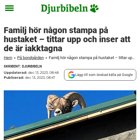
Toggle
menu
Familj hör någon stampa på
hustaket – tittar upp och inser att
de är iakktagna
Hem
»
På bondgården
»
Familj hör någon stampa på hustaket – tittar upp och inser att de är iakktagna
SKRIBENT: DJURBIBELN
Uppdaterad:
dec 13, 2023, 08:48
Lägg till som önskad källa på Google
Publicerad:
dec 13, 2023, 08:47