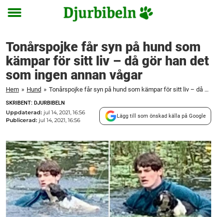
Toggle
menu
Tonårspojke får syn på hund som
kämpar för sitt liv – då gör han det
som ingen annan vågar
Hem
»
Hund
»
Tonårspojke får syn på hund som kämpar för sitt liv – då gör han det som ingen annan vågar
SKRIBENT: DJURBIBELN
Uppdaterad:
jul 14, 2021, 16:56
Lägg till som önskad källa på Google
Publicerad:
jul 14, 2021, 16:56