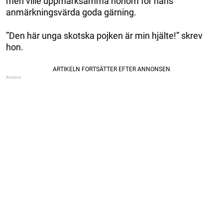
men ville uppmärksamma honom för hans
anmärkningsvärda goda gärning.
”Den här unga skotska pojken är min hjälte!” skrev
hon.