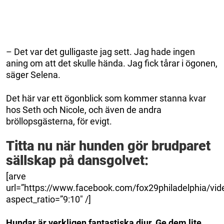
– Det var det gulligaste jag sett. Jag hade ingen
aning om att det skulle hända. Jag fick tårar i ögonen,
säger Selena.
Det här var ett ögonblick som kommer stanna kvar
hos Seth och Nicole, och även de andra
bröllopsgästerna, för evigt.
Titta nu när hunden gör brudparet
sällskap på dansgolvet:
[arve
url=”https://www.facebook.com/fox29philadelphia/v
aspect_ratio=”9:10″ /]
Hundar är verkligen fantastiska djur. Ge dem lite