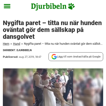
Toggle
menu
Nygifta paret – titta nu när hunden
oväntat gör dem sällskap på
dansgolvet
Hem
»
Hund
»
Nygifta paret – titta nu när hunden oväntat gör dem sällskap på dansgolvet
SKRIBENT: DJURBIBELN
Publicerad:
aug 27, 2019, 18:47
Lägg till som önskad källa på Google