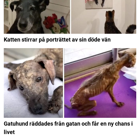
Katten stirrar på porträttet av sin döde vän
Gatuhund räddades från gatan och får en ny chans i
livet