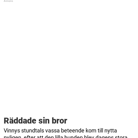
Räddade sin bror
Vinnys stundtals vassa beteende kom till nytta
nyligen, efter att den lilla hunden blev dagens stora