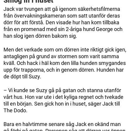
Smög in i huset
Jack var tvungen att gå igenom säkerhetsfilmerna
från övervakningskameran som satt utanför deras
dörr för att förstå. Den visade hur han kom tillbaka
från en promenad med sin 2-åriga hund George och
han slog igen dörren bakom sig.
Men det verkade som om dörren inte riktigt gick igen,
antagligen på grund av stormen som varit samma
kväll. Och hack i häl kom den lilla hunden smygandes
upp för trapporna, och in genom dörren. Hunden har
de döpt till Suzy.
– Vi kunde se Suzy gå på gatan och stanna utanför
vårt hus. Hon var ute i det kyliga regnet och tvekade
till en början. Sen gick hon in i huset, säger Jack till
The Dodo.
Bara en halvtimme senare såg Jack en okänd man
gå förbi på gatan. Personen såg att dörren var öppen