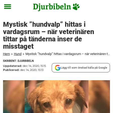
Toggle
menu
Mystisk ”hundvalp” hittas i
vardagsrum – när veterinären
tittar på tänderna inser de
misstaget
Hem
»
Hund
»
Mystisk ”hundvalp” hittas i vardagsrum – när veterinären tittar på tänderna inser de misstaget
SKRIBENT: DJURBIBELN
Uppdaterad:
dec 14, 2020, 15:15
Lägg till som önskad källa på Google
Publicerad:
dec 14, 2020, 15:13