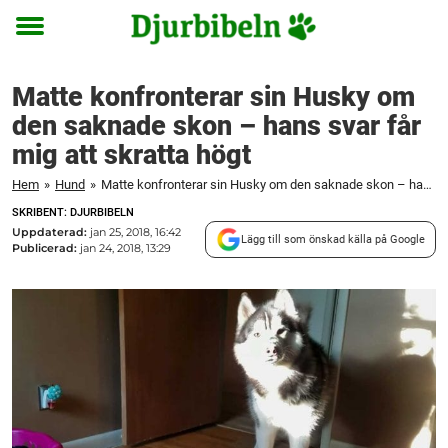
Toggle
menu
Matte konfronterar sin Husky om
den saknade skon – hans svar får
mig att skratta högt
Hem
»
Hund
»
Matte konfronterar sin Husky om den saknade skon – hans svar får mig att skratta högt
SKRIBENT: DJURBIBELN
Uppdaterad:
jan 25, 2018, 16:42
Lägg till som önskad källa på Google
Publicerad:
jan 24, 2018, 13:29