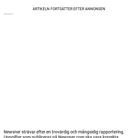
Newsner strävar efter en trovärdig och mångsidig rapportering.
Uppgifter som publiceras på Newsner.com ska vara korrekta,