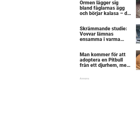
Ormen lägger sig
sig
bland fåglarnas ägg
och börjar kalasa – då
träder modiga
byggarbetaren fram
Skrämmande studie:
och räddar dem
Vovvar lämnas
ensamma i varma
bilar – veterinärens
vädjan: "Planera i
Man kommer för att
förväg"
adoptera en Pitbull
från ett djurhem, men
hunden vägrar lämna
sin bästa vän