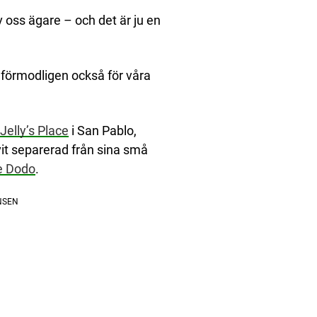
v oss ägare – och det är ju en
det förmodligen också för våra
Jelly’s Place
i San Pablo,
ivit separerad från sina små
e Dodo
.