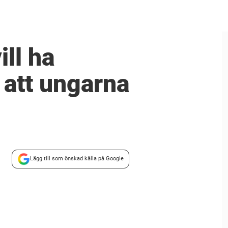
ll ha
 att ungarna
Lägg till som önskad källa på Google