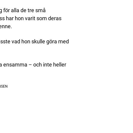
för alla de tre små
s har hon varit som deras
enne.
isste vad hon skulle göra med
ra ensamma – och inte heller