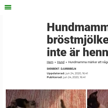
Toggle
menu
Hundmamma 
bröstmjölke
inte är hen
Hem
»
Hund
»
Hundmamma märker att någon v
SKRIBENT: DJURBIBELN
Uppdaterad:
jun 24, 2020, 16:41
Publicerad:
jun 24, 2020, 16:41