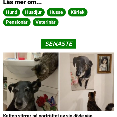
Läs mer om...
Hund
Husdjur
Husse
Kärlek
Pensionär
Veterinär
SENASTE
Katten stirrar på porträttet av sin döde vän