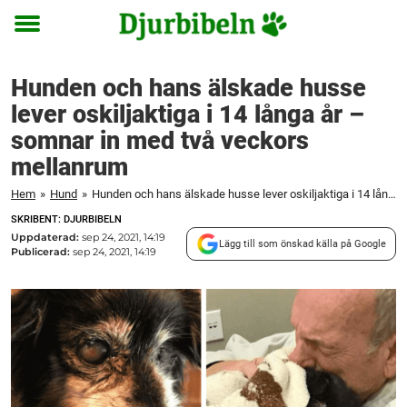
Toggle
menu
Hunden och hans älskade husse
lever oskiljaktiga i 14 långa år –
somnar in med två veckors
mellanrum
Hem
»
Hund
»
Hunden och hans älskade husse lever oskiljaktiga i 14 långa år – somnar in med två veckors mellanrum
SKRIBENT: DJURBIBELN
Uppdaterad:
sep 24, 2021, 14:19
Lägg till som önskad källa på Google
Publicerad:
sep 24, 2021, 14:19