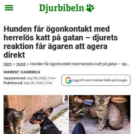
Toggle
menu
Hunden får ögonkontakt med
herrelös katt på gatan – djurets
reaktion får ägaren att agera
direkt
Hem
»
Hund
»
Hunden får ögonkontakt med herrelös katt på gatan – djurets reaktion får ägaren att agera direkt
SKRIBENT: DJURBIBELN
Uppdaterad:
sep 29, 2020, 11:44
Lägg till som önskad källa på Google
Publicerad:
sep 29, 2020, 11:44