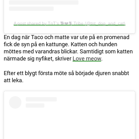
A post shared by TnT’s 🐕❤️🐈 Tribe (@tnt_dog_and_cat)
En dag när Taco och matte var ute på en promenad
fick de syn på en kattunge. Katten och hunden
möttes med varandras blickar. Samtidigt som katten
närmade sig nyfiket, skriver
Love meow
.
Efter ett blygt första möte så började djuren snabbt
att leka.