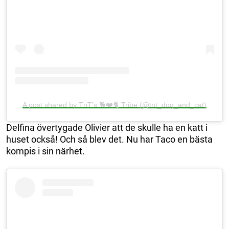
A post shared by TnT’s 🐕❤️🐈 Tribe (@tnt_dog_and_cat)
Delfina övertygade Olivier att de skulle ha en katt i
huset också! Och så blev det. Nu har Taco en bästa
kompis i sin närhet.