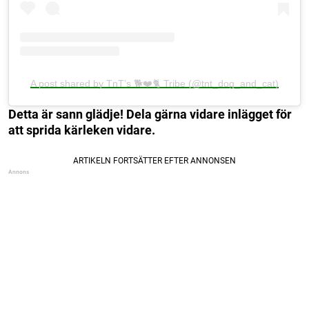
A post shared by TnT’s 🐕❤️🐈 Tribe (@tnt_dog_and_cat)
Detta är sann glädje! Dela gärna vidare inlägget för
att sprida kärleken vidare.