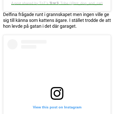
A post shared by TnT’s 🐕❤️🐈 Tribe (@tnt_dog_and_cat)
Delfina frågade runt i grannskapet men ingen ville ge
sig till känna som kattens ägare. I stället trodde de att
hon levde på gatan i det där garaget.
View this post on Instagram