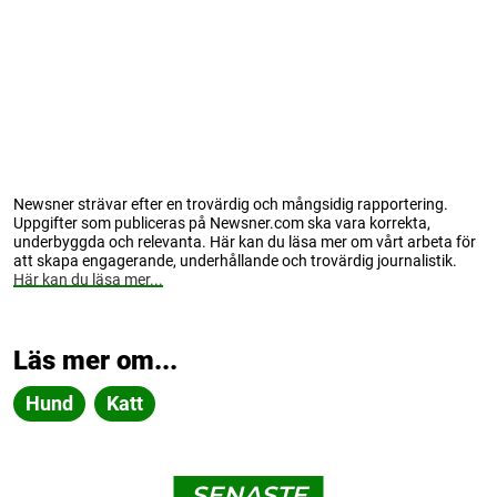
Newsner strävar efter en trovärdig och mångsidig rapportering.
Uppgifter som publiceras på Newsner.com ska vara korrekta,
underbyggda och relevanta. Här kan du läsa mer om vårt arbeta för
att skapa engagerande, underhållande och trovärdig journalistik.
Här kan du läsa mer...
Läs mer om...
Hund
Katt
SENASTE