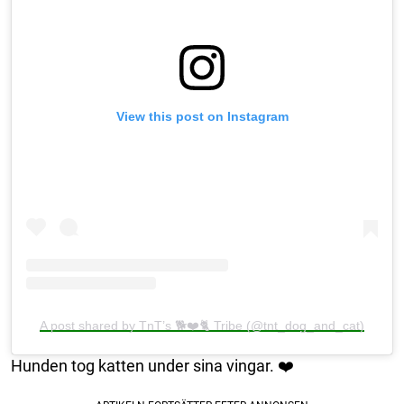
View this post on Instagram
A post shared by TnT’s 🐕❤️🐈 Tribe (@tnt_dog_and_cat)
Hunden tog katten under sina vingar. ❤️