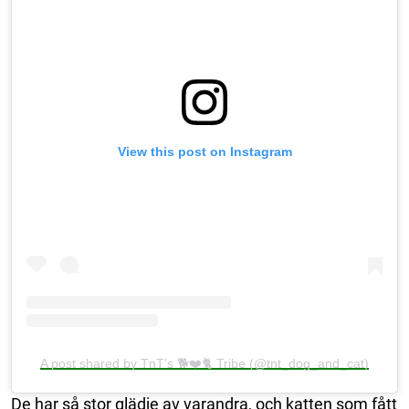
View this post on Instagram
A post shared by TnT’s 🐕❤️🐈 Tribe (@tnt_dog_and_cat)
De har så stor glädje av varandra, och katten som fått