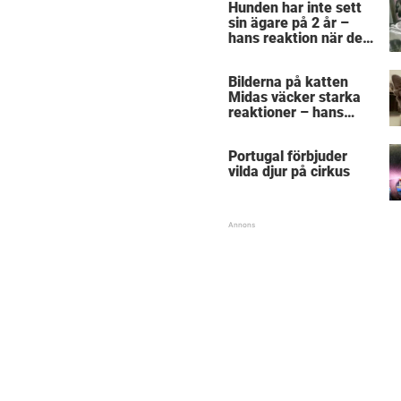
Hunden har inte sett
sin ägare på 2 år –
hans reaktion när de
återförenas bekräftar
allt vi anat om hundar
Bilderna på katten
Midas väcker starka
reaktioner – hans
utseende får folk att
gnugga sig i ögonen
Portugal förbjuder
vilda djur på cirkus