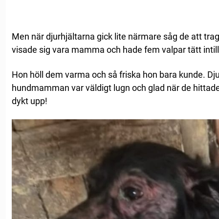
Men när djurhjältarna gick lite närmare såg de att tra
visade sig vara mamma och hade fem valpar tätt intill
Hon höll dem varma och så friska hon bara kunde. Dju
hundmamman var väldigt lugn och glad när de hittad
dykt upp!