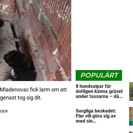
POPULÄRT
8 hundvalpar får
 Mladenovac fick larm om att
äntligen känna gräset
under tassarna – då
enast tog sig dit.
tar första valpen ett
avgörande beslut
Sorgliga beskedet:
Fler vill göra sig av
med sin
”pandemihund”