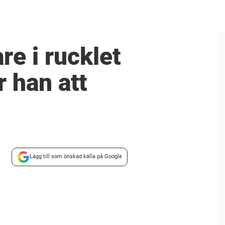
e i rucklet
r han att
Lägg till som önskad källa på Google