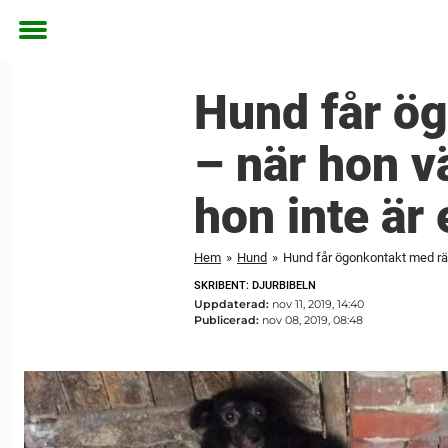
Toggle
menu
Hund får ög
– när hon vä
hon inte är
Hem
»
Hund
»
Hund får ögonkontakt med rädd
SKRIBENT: DJURBIBELN
Uppdaterad:
nov 11, 2019, 14:40
Publicerad:
nov 08, 2019, 08:48