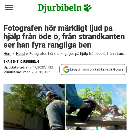
Toggle
menu
Fotografen hör märkligt ljud på
hjälp från öde ö, från strandkanten
ser han fyra rangliga ben
Hem
»
Hund
»
Fotografen hör märkligt ljud på hjälp från öde ö, från strandkanten ser han fyra rangliga ben
SKRIBENT: DJURBIBELN
Uppdaterad:
mar 17, 2020, 11:22
Lägg till som önskad källa på Google
Publicerad:
mar 17, 2020, 11:22