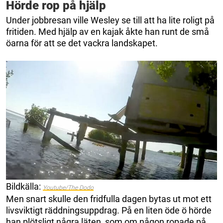
Hörde rop på hjälp
Under jobbresan ville Wesley se till att ha lite roligt på
fritiden. Med hjälp av en kajak åkte han runt de små
öarna för att se det vackra landskapet.
Bildkälla:
Youtube/The Dodo
Men snart skulle den fridfulla dagen bytas ut mot ett
livsviktigt räddningsuppdrag. På en liten öde ö hörde
han plötsligt några läten, som om någon ropade på