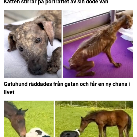
Katten stirrar på porträttet av sin döde vän
Gatuhund räddades från gatan och får en ny chans i
livet