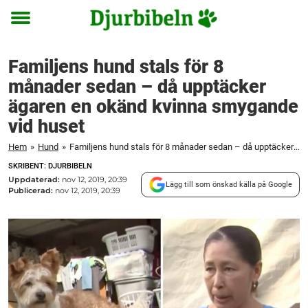
Toggle
menu
Familjens hund stals för 8
månader sedan – då upptäcker
ägaren en okänd kvinna smygande
vid huset
Hem
»
Hund
»
Familjens hund stals för 8 månader sedan – då upptäcker ägaren en okänd kvinna smygande vid huset
SKRIBENT: DJURBIBELN
Uppdaterad:
nov 12, 2019, 20:39
Lägg till som önskad källa på Google
Publicerad:
nov 12, 2019, 20:39