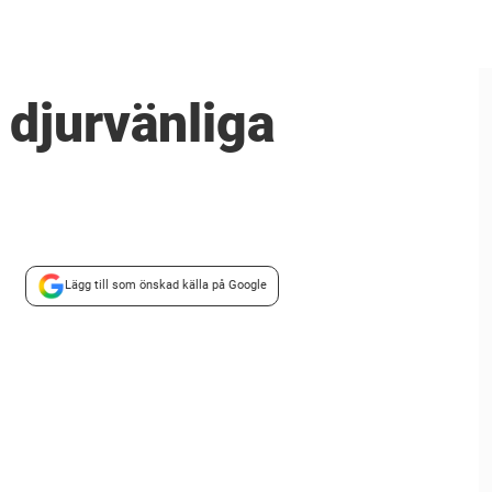
 djurvänliga
Lägg till som önskad källa på Google