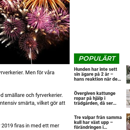
POPULÄRT
Hunden har inte sett
rverkerier. Men för våra
sin ägare på 2 år –
hans reaktion när de
återförenas bekräftar
allt vi anat om hundar
Övergiven kattunge
 smällare och fyrverkerier.
ropar på hjälp i
tensiv smärta, vilket gör att
trädgården, då ser
kvinnan tassarna och
skyndar till
Tre valpar från samma
veterinären
kull har växt upp –
 2019 firas in med ett mer
förändringen i