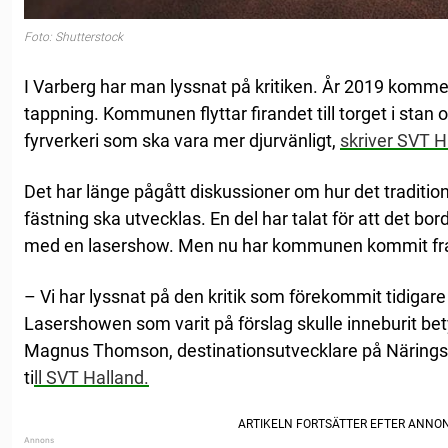
Foto: Shutterstock
I Varberg har man lyssnat på kritiken. År 2019 kommer
tappning. Kommunen flyttar firandet till torget i stan 
fyrverkeri som ska vara mer djurvänligt,
skriver SVT H
Det har länge pågått diskussioner om hur det tradition
fästning ska utvecklas. En del har talat för att det bor
med en lasershow. Men nu har kommunen kommit fram 
– Vi har lyssnat på den kritik som förekommit tidigare å
Lasershowen som varit på förslag skulle inneburit bet
Magnus Thomson, destinationsutvecklare på Näringsli
ti
ll SVT Halland.