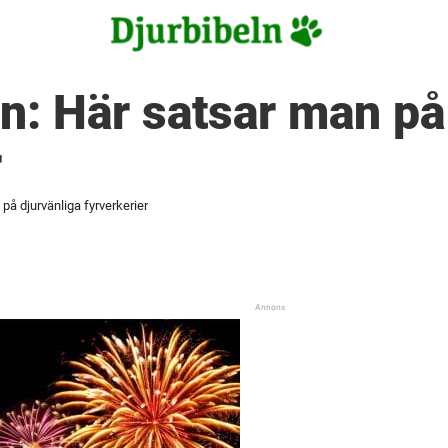
en: Här satsar man på
r
 på djurvänliga fyrverkerier