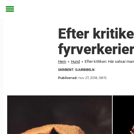
Toggle
menu
Efter kritik
fyrverkerie
Hem
»
Hund
»
Efter kritiken: Här satsar man
SKRIBENT: DJURBIBELN
Publicerad:
nov 27, 2018, 08:15