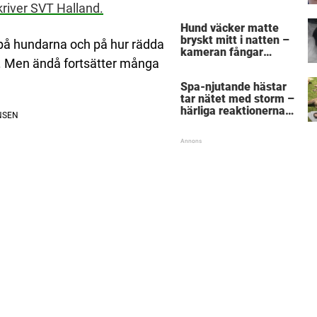
utseendet får
kriver SVT Halland.
djurvänner att gnugga
Hund väcker matte
sig i ögonen
bryskt mitt i natten –
 på hundarna och på hur rädda
kameran fångar
on. Men ändå fortsätter många
vovvens nästa drag
som räddar husses liv
Spa-njutande hästar
tar nätet med storm –
härliga reaktionerna
när de blir ompysslade
är sann kärlek