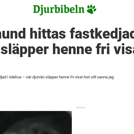
und hittas fastkedja
släpper henne fri vis
jad i ödehus – när djurvän släpper henne fri visar hon sitt sanna jag