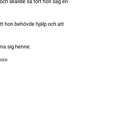
ch skällde så fort hon såg en
tt hon behövde hjälp och att
rma sig henne.