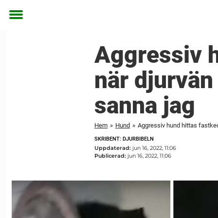
Toggle
menu
Aggressiv h
när djurvän 
sanna jag
Hem
»
Hund
»
Aggressiv hund hittas fastked
SKRIBENT: DJURBIBELN
Uppdaterad:
jun 16, 2022, 11:06
Publicerad:
jun 16, 2022, 11:06