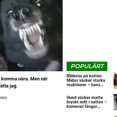
POPULÄRT
Bilderna på katten
gen komma nära. Men när
Midas väcker starka
reaktioner – hans
ätta jag.
utseende får folk att
gnugga sig i ögonen
Hund väcker matte
bryskt mitt i natten –
kameran fångar
vovvens nästa drag
som räddar husses liv