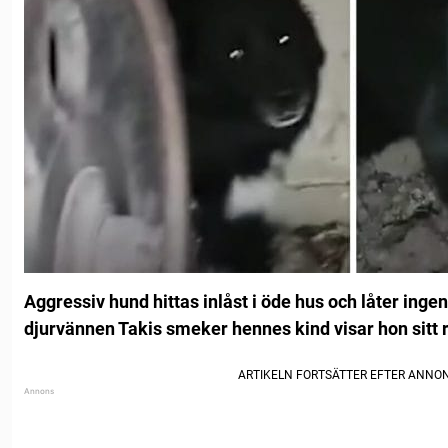
Aggressiv hund hittas inlåst i öde hus och låter in
djurvännen Takis smeker hennes kind visar hon sitt r