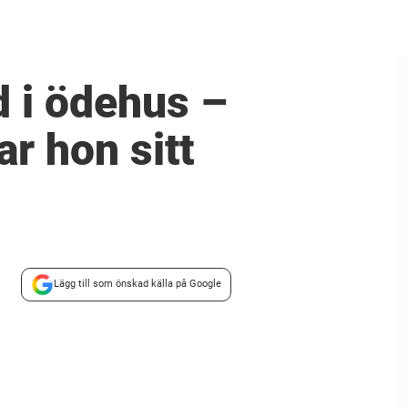
d i ödehus –
ar hon sitt
Lägg till som önskad källa på Google