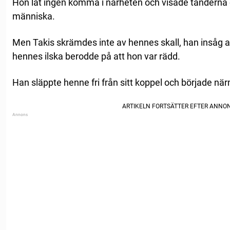
Hon lät ingen komma i närheten och visade tänderna o
människa.
Men Takis skrämdes inte av hennes skall, han insåg a
hennes ilska berodde på att hon var rädd.
Han släppte henne fri från sitt koppel och började nä