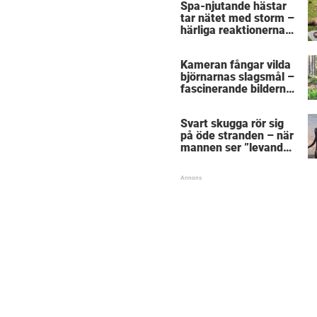
Spa-njutande hästar
tar nätet med storm –
härliga reaktionerna
när de blir ompysslade
är sann kärlek
Kameran fångar vilda
björnarnas slagsmål –
fascinerande bilderna
sprids som en löpeld
på nätet
Svart skugga rör sig
på öde stranden – när
mannen ser ”levande
skelettet” tar han
vovvens liv i egna
händer