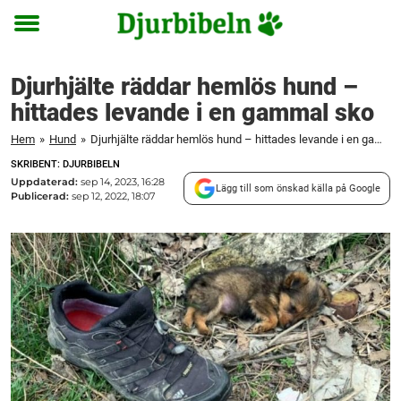
Toggle
menu
Djurhjälte räddar hemlös hund –
hittades levande i en gammal sko
Hem
»
Hund
»
Djurhjälte räddar hemlös hund – hittades levande i en gammal sko
SKRIBENT: DJURBIBELN
Uppdaterad:
sep 14, 2023, 16:28
Lägg till som önskad källa på Google
Publicerad:
sep 12, 2022, 18:07