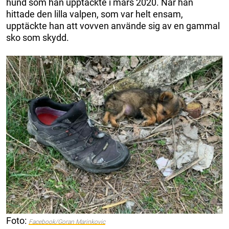
hund som han upptäckte i mars 2020. När han
hittade den lilla valpen, som var helt ensam,
upptäckte han att vovven använde sig av en gammal
sko som skydd.
Foto:
Facebook/Goran Marinkovic